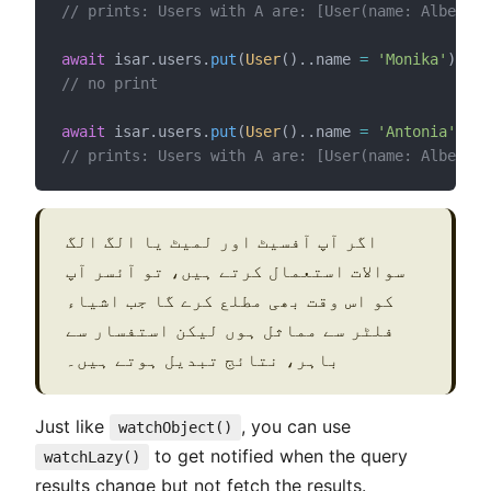
// prints: Users with A are: [User(name: Albert)]
await
 isar.users.
put
(
User
()..name 
=
'Monika'
);
// no print
await
 isar.users.
put
(
User
()..name 
=
'Antonia'
);
// prints: Users with A are: [User(name: Albert),
اگر آپ آفسیٹ اور لمیٹ یا الگ الگ
سوالات استعمال کرتے ہیں، تو آئسر آپ
کو اس وقت بھی مطلع کرے گا جب اشیاء
فلٹر سے مماثل ہوں لیکن استفسار سے
باہر، نتائج تبدیل ہوتے ہیں۔
Just like
, you can use
watchObject()
to get notified when the query
watchLazy()
results change but not fetch the results.