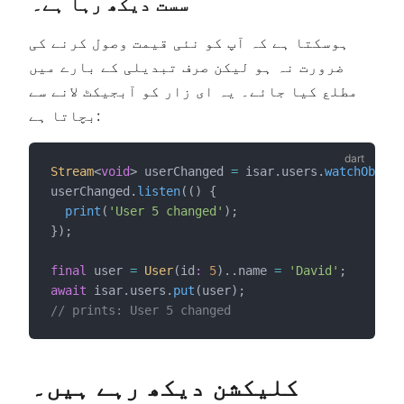
سست دیکھ رہا ہے۔
ہوسکتا ہے کہ آپ کو نئی قیمت وصول کرنے کی
ضرورت نہ ہو لیکن صرف تبدیلی کے بارے میں
مطلع کیا جائے۔ یہ ای زار کو آبجیکٹ لانے سے
بچاتا ہے:
Stream
<
void
> userChanged 
=
 isar.users.
watchObject
userChanged.
listen
(() {
print
(
'User 5 changed'
);
});
final
 user 
=
User
(id
:
5
)..name 
=
'David'
;
await
 isar.users.
put
(user);
// prints: User 5 changed
کلیکشن دیکھ رہے ہیں۔