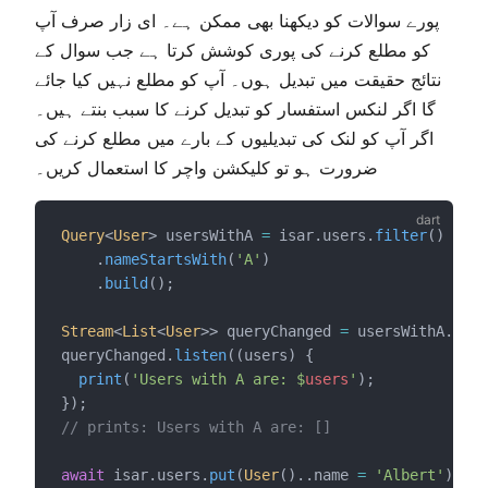
پورے سوالات کو دیکھنا بھی ممکن ہے۔ ای زار صرف آپ
کو مطلع کرنے کی پوری کوشش کرتا ہے جب سوال کے
نتائج حقیقت میں تبدیل ہوں۔ آپ کو مطلع نہیں کیا جائے
گا اگر لنکس استفسار کو تبدیل کرنے کا سبب بنتے ہیں۔
اگر آپ کو لنک کی تبدیلیوں کے بارے میں مطلع کرنے کی
ضرورت ہو تو کلیکشن واچر کا استعمال کریں۔
Query
<
User
> usersWithA 
=
 isar.users.
filter
()
    .
nameStartsWith
(
'A'
)
    .
build
();
Stream
<
List
<
User
>> queryChanged 
=
 usersWithA.
watc
queryChanged.
listen
((users) {
print
(
'Users with A are: $
users
'
);
});
// prints: Users with A are: []
await
 isar.users.
put
(
User
()..name 
=
'Albert'
);