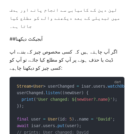
لین دین کے کامیابی سے انجام پانے اور ہدف
میں تبدیلی کے بعد دیکھنے والے کو مطلع کیا
جاتا ہے۔
##آبجیکٹ دیکھنا
اگر آپ چاہتے ہیں کہ کسی مخصوص چیز کے بننے، اپ
ڈیٹ یا حذف ہونے پر آپ کو مطلع کیا جائے، تو آپ کو
کسی چیز کو دیکھنا چاہیے:
Stream
<
User
> userChanged 
=
 isar.users.
watchObject
userChanged.
listen
((newUser) {
print
(
'User changed: ${
newUser
?.
name
}'
);
});
final
 user 
=
User
(id
:
5
)..name 
=
'David'
;
await
 isar.users.
put
(user);
// prints: User changed: David