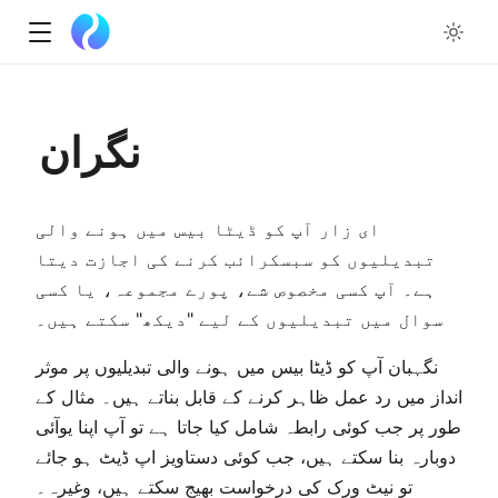
w
نگران
ow
ای زار آپ کو ڈیٹا بیس میں ہونے والی
تبدیلیوں کو سبسکرائب کرنے کی اجازت دیتا
ہے۔ آپ کسی مخصوص شے، پورے مجموعہ، یا کسی
سوال میں تبدیلیوں کے لیے "دیکھ" سکتے ہیں۔
نگہبان آپ کو ڈیٹا بیس میں ہونے والی تبدیلیوں پر موثر
انداز میں رد عمل ظاہر کرنے کے قابل بناتے ہیں۔ مثال کے
طور پر جب کوئی رابطہ شامل کیا جاتا ہے تو آپ اپنا یوآئی
دوبارہ بنا سکتے ہیں، جب کوئی دستاویز اپ ڈیٹ ہو جائے
تو نیٹ ورک کی درخواست بھیج سکتے ہیں، وغیرہ۔