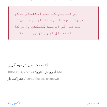
ہر تبدیلی کے لیے استفسارات کو
دوبارہ چلانا بہت ناکارہ ہے۔ اس کے
بجائے اگر آپ سست کلیکشن واچر کا
استعمال کریں تو بہتر ہوگا۔
open in new window
صفحہ میں ترمیم کریں
4/2/2024, 1:05:35 AM
آخری تازہ کاری:
unknown
,
Vicente Russo
شراکت دار:
حدود
لنکس