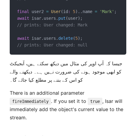
final
 user2 
=
User
(id
:
5
)..name 
=
'Mark'
;
await
 isar.users.
put
(user);
// prints: User changed: Mark
await
 isar.users.
delete
(
5
);
// prints: User changed: null
dow
w
جیسا کہ آپ اوپر کی مثال میں دیکھ سکتے ہیں، آبجیکٹ
dow
کو ابھی موجود ہونے کی ضرورت نہیں ہے۔ دیکھنے والے
کو اس کے بننے پر مطلع کیا جائے گا۔
There is an additional parameter
. If you set it to
, Isar will
fireImmediately
true
immediately add the object's current value to the
stream.