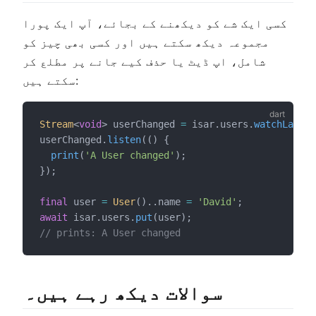
کسی ایک شے کو دیکھنے کے بجائے، آپ ایک پورا
مجموعہ دیکھ سکتے ہیں اور کسی بھی چیز کو
شامل، اپ ڈیٹ یا حذف کیے جانے پر مطلع کر
سکتے ہیں:
Stream
<
void
> userChanged 
=
 isar.users.
watchLazy
()
userChanged.
listen
(() {
print
(
'A User changed'
);
});
final
 user 
=
User
()..name 
=
'David'
;
await
 isar.users.
put
(user);
// prints: A User changed
سوالات دیکھ رہے ہیں۔