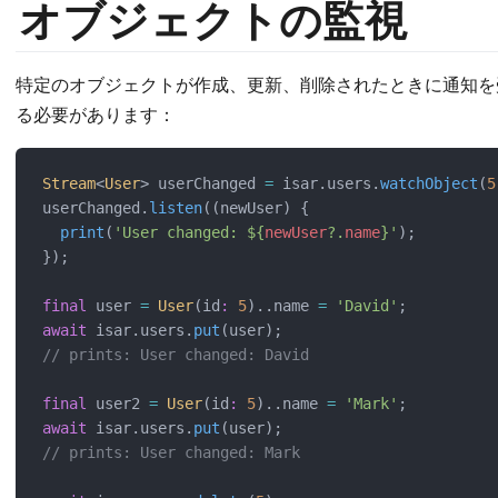
オブジェクトの監視
特定のオブジェクトが作成、更新、削除されたときに通知を
る必要があります：
Stream
<
User
> userChanged 
=
 isar.users.
watchObject
(
5
userChanged.
listen
((newUser) {
print
(
'User changed: ${
newUser
?.
name
}'
);
});
final
 user 
=
User
(id
:
5
)..name 
=
'David'
;
await
 isar.users.
put
(user);
// prints: User changed: David
final
 user2 
=
User
(id
:
5
)..name 
=
'Mark'
;
await
 isar.users.
put
(user);
// prints: User changed: Mark