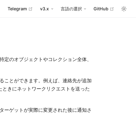
new window
open in new window
open in new window
open in n
Telegram
v3.x
言語の選択
GitHub
す。特定のオブジェクトやコレクション全体、
ることができます。例えば、連絡先が追加
れたときにネットワークリクエストを送った
ターゲットが実際に変更された後に通知さ