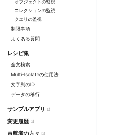
オブジェクトの監視
コレクションの監視
クエリの監視
制限事項
よくある質問
レシピ集
全文検索
Multi-Isolateの使用法
文字列のID
データの移行
open in new window
サンプルアプリ
open in new window
変更履歴
open in new window
貢献者の方々