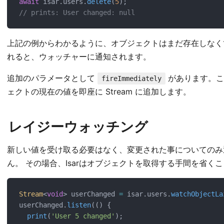
await
 isar.users.
delete
(
5
);
// prints: User changed: null
上記の例からわかるように、オブジェクトはまだ存在しなく
れると、ウォッチャーに通知されます。
追加のパラメータとして
があります。
fireImmediately
ェクトの現在の値を即座に Stream に追加します。
レイジーウォッチング
新しい値を受け取る必要はなく、変更された事についてのみ
ん。 その場合、Isarはオブジェクトを取得する手間を省く
Stream
<
void
> userChanged 
=
 isar.users.
watchObjectLa
userChanged.
listen
(() {
print
(
'User 5 changed'
);