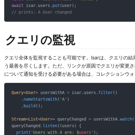
await
 isar.users.
put
(user);
// prints: A User changed
クエリの監視
クエリ全体を監視することも可能です。Isarは、クエリの
う最善を尽くします。ただ、リンクが原因でクエリが変更さ
について通知を受ける必要がある場合は、コレクションウォ
Query
<
User
> usersWithA 
=
 isar.users.
filter
()
    .
nameStartsWith
(
'A'
)
    .
build
();
Stream
<
List
<
User
>> queryChanged 
=
 usersWithA.
watch
(
queryChanged.
listen
((users) {
print
(
'Users with A are: $
users
'
);