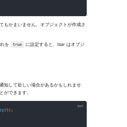
てもかまいません。オブジェクトが作成さ
これを
に設定すると、Isar はオブジ
true
通知して欲しい場合があるかもしれませ
ことができます。
zy
(
5
);