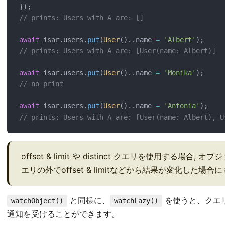
});
// prints: Users with A are: []
await
 isar.users.
put
(
User
()..name 
=
'Albert'
);
// prints: Users with A are: [User(name: Albert)]
await
 isar.users.
put
(
User
()..name 
=
'Monika'
);
// no print
await
 isar.users.
put
(
User
()..name 
=
'Antonia'
);
// prints: Users with A are: [User(name: Albert), U
offset & limit や distinct クエリを使用する
エリの外でoffset & limitなどから結果が変化した場合に
と同様に、
を使うと、クエ
watchObject()
watchLazy()
通知を受けることができます。