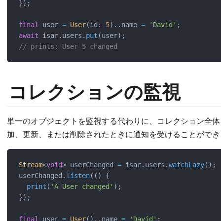
});
final
 user 
=
User
(id
:
5
)..name 
=
'David'
;
await
 isar.users.
put
(user);
// prints: User 5 changed
コレクションの監視
単一のオブジェクトを監視する代わりに、コレクション全体
加、更新、または削除されたときに通知を受けることができ
Stream
<
void
> userChanged 
=
 isar.users.
watchLazy
();
userChanged.
listen
(() {
print
(
'A User changed'
);
});
final
 user 
=
User
()..name 
=
'David'
;