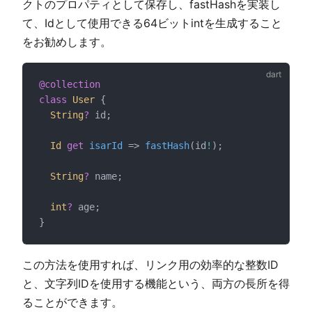
クトのプロパティとして保存し、fastHashを実装し
て、Idとして使用できる64ビットintを生成すること
をお勧めします。
@collection
class
User
 {
String
?
 id;
Id
get
isarId
 => 
fastHash
(id
!
);
String
?
 name;
int
?
 age;
}
この方法を使用すれば、リンク用の効率的な整数ID
と、文字列IDを使用する機能という、両方の長所を得
ることができます。