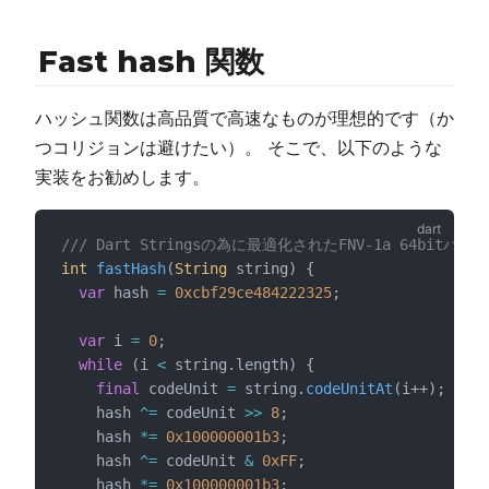
Fast hash 関数
 window
ハッシュ関数は高品質で高速なものが理想的です（か
ow
つコリジョンは避けたい）。 そこで、以下のような
indow
実装をお勧めします。
/// Dart Stringsの為に最適化されたFNV-1a 64bit
int
fastHash
(
String
 string) {
var
 hash 
=
0xcbf29ce484222325
;
var
 i 
=
0
;
while
 (i 
<
 string.length) {
final
 codeUnit 
=
 string.
codeUnitAt
(i++);
    hash 
^=
 codeUnit 
>>
8
;
    hash 
*=
0x100000001b3
;
    hash 
^=
 codeUnit 
&
0xFF
;
    hash 
*=
0x100000001b3
;