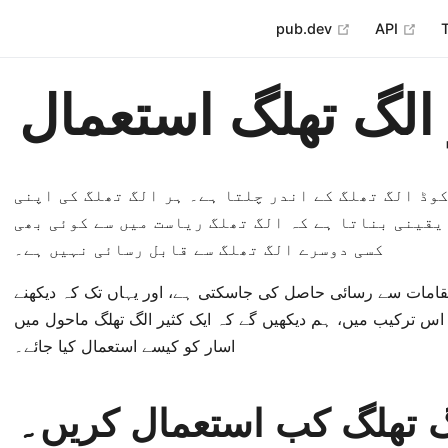
open in new 
ope
pub.dev
API
 الگ تھلگ استعمال
وڈ الگ تھلگ کے اندر چلتا ہے۔ ہر الگ تھلگ کی اپنی
یقینی بناتا ہے کہ الگ تھلگ ریاست میں سے کوئی بھی
کسی دوسرے الگ تھلگ سے قابل رسائی نہیں ہے۔
مقامات سے رسائی حاصل کی جاسکتی ہے، اور یہاں تک کہ دیکھنے
 اس ترکیب میں، ہم دیکھیں گے کہ ایک کثیر الگ تھلگ ماحول میں
اسار کو کیسے استعمال کیا جائے۔
گ تھلگ کب استعمال کریں۔