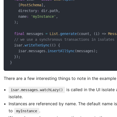
    [
PostSchema
],
    directory
:
 dir.path,
    name
:
'myInstance'
,
  );
final
 messages 
=
List
.
generate
(count, (i) => 
Mess
// we use a synchronous transactions in isolates
  isar.
writeTxnSync
(() {
    isar.messages.
insertAllSync
(messages);
  });
}
There are a few interesting things to note in the example
is called in the UI isolat
isar.messages.watchLazy()
isolate.
Instances are referenced by name. The default name i
to
.
myInstance