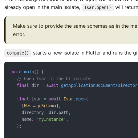
already open in the main isolate,
will retur
Isar.open()
Make sure to provide the same schemas as in the main
error.
starts a new isolate in Flutter and runs the giv
compute()
void
main
() {
// Open Isar in the UI isolate
final
 dir 
=
await
getApplicationDocumentsDirector
final
 isar 
=
await
Isar
.
open
(
    [
MessageSchema
],
    directory
:
 dir.path,
    name
:
'myInstance'
,
  );