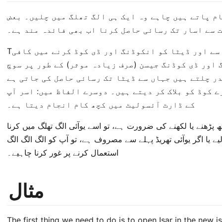
م پاتے ہیں چاہے وہ ایک ہی الگ تھلگ میں چلیں۔ بعض
 سے اسار تک رسائی حاصل کرنا اب بھی فائدہ مند ہے۔
Tاس کی وجہ یہ ہے کہ اسر ڈارٹ آبجیکٹ سے اور ڈیٹا کو انکوڈنگ اور ڈی کوڈ کرنے میں کافی
 اور ڈی کوڈنگ جیسن (صرف زیادہ موثر) کے طور پر سوچ
ر چلتے ہیں جہاں سے ڈیٹا تک رسائی حاصل کی جاتی ہے
 کوڈ کو بلاک کر دیتے ہیں۔ دوسرے الفاظ میں: اسر آپ
کے ڈارٹ آئسولیٹ میں کچھ کام انجام دیتا ہے۔
 پڑھنے یا لکھنے کی ضرورت ہے، تو اسے یوآئی الگ تھلگ میں کرنا
ے یا اگر یوآئی تھریڈ پہلے سے مصروف ہے، تو آپ کو الگ الگ الگ
استعمال کرنے پر غور کرنا چاہیے۔
مثال
The first thing we need to do is to open Isar in the new is