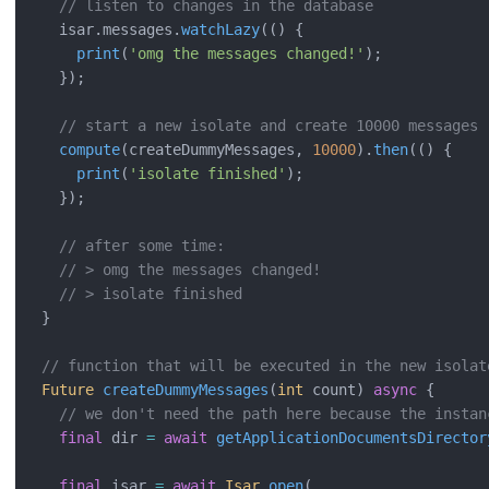
// listen to changes in the database
  isar.messages.
watchLazy
(() {
print
(
'omg the messages changed!'
);
  });
// start a new isolate and create 10000 messages
compute
(createDummyMessages, 
10000
).
then
(() {
print
(
'isolate finished'
);
  });
// after some time:
// > omg the messages changed!
// > isolate finished
}
// function that will be executed in the new isolat
Future
createDummyMessages
(
int
 count) 
async
 {
// we don't need the path here because the instan
final
 dir 
=
await
getApplicationDocumentsDirector
final
 isar 
=
await
Isar
.
open
(