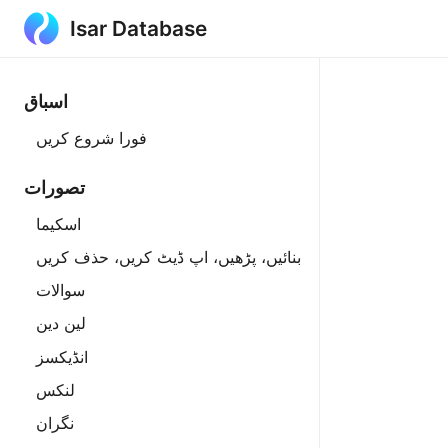
Isar Database
اسباق
فورا شروع کریں
تصورات
اسکیما
بنائیں، پڑھیں، اپ ڈیٹ کریں، حذف کریں
سوالات
لین دین
انڈیکسز
لنکس
نگران