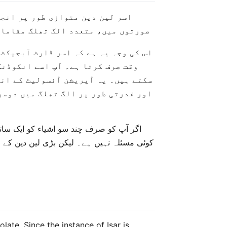
اسر لین دین متوازی طور پر انجا
صورتوں میں، متعدد الگ تھلگ مقامات
وقت صرف کرتا ہے۔ آپ اسے انکوڈنگ
سکتے ہیں۔ یہ آپریشن آئسولیٹ کے اند
اور قدرتی طور پر الگ تھلگ میں دوسرے
اگر آپ کو صرف چند سو اشیاء کو ایک ساتھ
کوئی مسئلہ نہیں ہے۔ لیکن بڑی لین دین کے لی
olate. Since the instance of Isar is