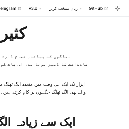
window
n in new window
open in new window
open in n
Telegram
v3.x
زبان منتخب کریں
GitHub
کثیر
دھاگوں کے بجائے، تمام ڈارٹ ک
یادداشت کا ڈھیر ہوتا ہے، اس بات کو 
ایزار تک ایک ہی وقت میں متعدد الگ تھلگ 
والے بھی الگ تھلگ جگہوں پر کام کرتے ہیں۔
ایک سے زیادہ ال