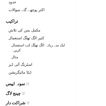
حدود
اکثر پوچھے گئے سوالات
تراکیب
مکمل متن کی تلاش
کثیر الگ تھلگ استعمال
ایک سے زیادہ الگ تھلگ کب استعمال
کریں۔
مثال
اسٹرنگ آئی ڈیز
ڈیٹا مائیگریشن
open in new window
نمونہ ایپس
open in new window
چینج لاگ
open in new window
شراکت دار