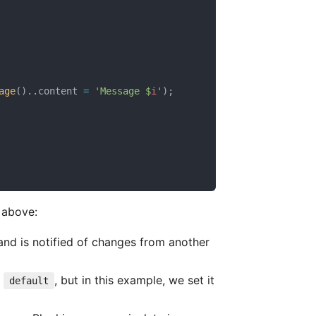
age
()..content 
=
'Message $
i
'
);
 above:
e and is notified of changes from another
s
, but in this example, we set it
default