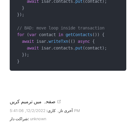
await
 isar.contacts.
put
(contact);
  }
});
// BAD: move loop inside transaction
for
 (
var
 contact 
in
getContacts
()) {
await
 isar.
writeTxn
(() 
async
 {
await
 isar.contacts.
put
(contact);
  });
}
open in new window
صفحہ میں ترمیم کریں
12/2/2022, 5:41:06 PM
آخری تازہ کاری:
unknown
شراکت دار: