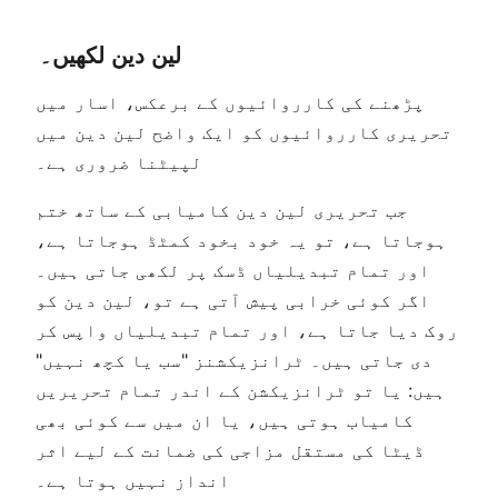
لین دین لکھیں۔
پڑھنے کی کارروائیوں کے برعکس، اسار میں
تحریری کارروائیوں کو ایک واضح لین دین میں
لپیٹنا ضروری ہے۔
جب تحریری لین دین کامیابی کے ساتھ ختم
ہوجاتا ہے، تو یہ خود بخود کمٹڈ ہوجاتا ہے،
اور تمام تبدیلیاں ڈسک پر لکھی جاتی ہیں۔
اگر کوئی خرابی پیش آتی ہے تو، لین دین کو
روک دیا جاتا ہے، اور تمام تبدیلیاں واپس کر
دی جاتی ہیں۔ ٹرانزیکشنز "سب یا کچھ نہیں"
ہیں: یا تو ٹرانزیکشن کے اندر تمام تحریریں
کامیاب ہوتی ہیں، یا ان میں سے کوئی بھی
ڈیٹا کی مستقل مزاجی کی ضمانت کے لیے اثر
انداز نہیں ہوتا ہے۔