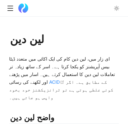
w
لین دین
ow
ای زار میں، لین دین کام کی ایک اکائی میں متعدد ڈیٹا
بیس آپریشنز کو یکجا کرتا ہے۔ اسر کے ساتھ زیادہ تر
تعاملات لین دین کا استعمال کرتے ہیں۔ اسار میں پڑھنے
open in new window
کے مطابق ہے۔ اگر
ACID
اور لکھنے کی رسائی
کوئی غلطی ہوتی ہے تو ٹرانزیکشنز خود بخود
واپس ہو جاتی ہیں۔
واضح لین دین