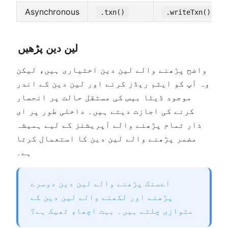
Asynchronous
.txn()
.writeTxn()
لین دین پڑھیں
dow
w
واضح پڑھنے والے لین دین اختیاری ہیں، لیکن
وہ آپ کو ایٹم ریڈز کرنے اور لین دین کے اندر
dow
موجود ڈیٹا بیس کی مستقل حالت پر انحصار
کرنے کی اجازت دیتے ہیں۔ داخلی طور پر ای
ذار تمام پڑھنے والے آپریشنز کے لیے ہمیشہ
مضمر پڑھنے والے لین دین کا استعمال کرتا
ہے۔
اےسنک پڑھنے والے لین دین دوسرے
پڑھنے اور لکھنے والے لین دین کے
متوازی چلتے ہیں۔ بہت اچھا، ٹھیک ہے؟