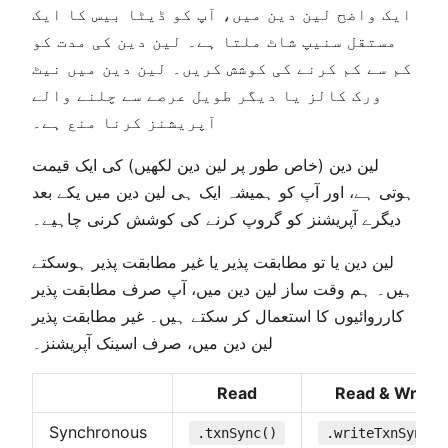
ایک واضح لین دین میں، آپ کو ڈیٹا بیس کا ایک
مستقل سنیپ شاٹ ملتا ہے۔ لین دین کی مدت کو
کم سے کم کرنے کی کوشش کریں۔ لین دین میں نیٹ
ورک کالز یا دیگر طویل عرصے سے چلنے والے
آپریشنز کرنا منع ہے۔
لین دین (خاص طور پر لین دین لکھیں) کی ایک قیمت
ہوتی ہے، اور آپ کو ہمیشہ ایک ہی لین دین میں یکے بعد
دیگرے آپریشنز کو گروپ کرنے کی کوشش کرنی چاہیے۔
لین دین یا تو مطابقت پذیر یا غیر مطابقت پذیر ہوسکتے
ہیں۔ ہم وقت ساز لین دین میں، آپ صرف مطابقت پذیر
کارروائیوں کا استعمال کر سکتے ہیں۔ غیر مطابقت پذیر
لین دین میں، صرف اسینک آپریشنز۔
Read
Read & Write
Synchronous
.txnSync()
.writeTxnSync()