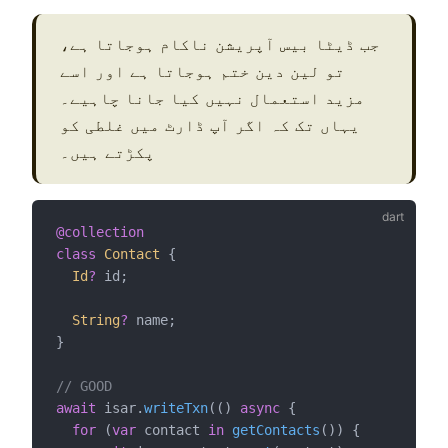
جب ڈیٹا بیس آپریشن ناکام ہوجاتا ہے،
تو لین دین ختم ہوجاتا ہے اور اسے
مزید استعمال نہیں کیا جانا چاہیے۔
یہاں تک کہ اگر آپ ڈارٹ میں غلطی کو
پکڑتے ہیں۔
@collection
class
Contact
 {
Id
?
 id;
String
?
 name;
}
// GOOD
await
 isar.
writeTxn
(() 
async
 {
for
 (
var
 contact 
in
getContacts
()) {