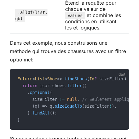
Étend la requête pour
chaque valeur de
.allOf(list,
et combine les
values
qb)
conditions en utilisant
les
et
logiques.
Dans cet exemple, nous construisons une
méthode qui trouve des chaussures avec un filtre
optionnel:
Future
<
List
<
Shoe
>> 
findShoes
(
Id
?
 sizeFilter) {
return
 isar.shoes.
filter
()
    .
optional
(
      sizeFilter 
!=
null
, 
// Seulement appliquer 
      (q) => q.
sizeEqualTo
(sizeFilter
!
),
    ).
findAll
();
}
Si nous voulons trouver toutes les chaussures qui