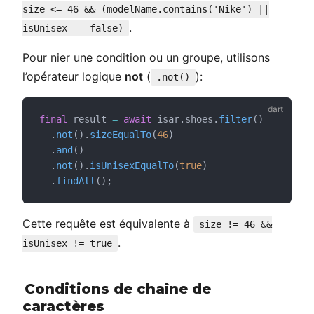
size <= 46 && (modelName.contains('Nike') ||
.
isUnisex == false)
Pour nier une condition ou un groupe, utilisons
l’opérateur logique
not
(
):
.not()
final
 result 
=
await
 isar.shoes.
filter
()
  .
not
().
sizeEqualTo
(
46
)
  .
and
()
  .
not
().
isUnisexEqualTo
(
true
)
  .
findAll
();
Cette requête est équivalente à
size != 46 &&
.
isUnisex != true
Conditions de chaîne de
caractères