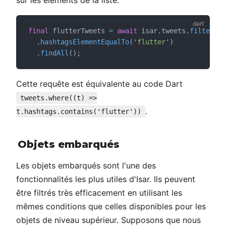
final
 flutterTweets 
=
await
 isar.tweets.
filter
()
  .
hashtagsElementEqualTo
(
'flutter'
)
  .
findAll
();
Cette requête est équivalente au code Dart
tweets.where((t) =>
.
t.hashtags.contains('flutter'))
Objets embarqués
Les objets embarqués sont l'une des
fonctionnalités les plus utiles d'Isar. Ils peuvent
être filtrés très efficacement en utilisant les
mêmes conditions que celles disponibles pour les
objets de niveau supérieur. Supposons que nous