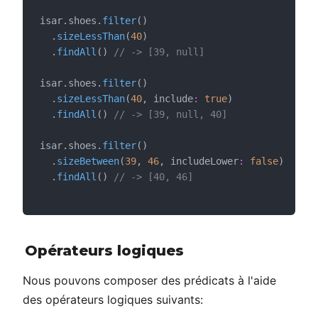
isar.shoes.
filter
()
  .
sizeLessThan
(
40
)
  .
findAll
() 
// -> [39, null]
isar.shoes.
filter
()
  .
sizeLessThan
(
40
, include
:
true
)
  .
findAll
() 
// -> [39, null, 40]
isar.shoes.
filter
()
  .
sizeBetween
(
39
, 
46
, includeLower
:
false
)
  .
findAll
() 
// -> [40, 46]
Opérateurs logiques
Nous pouvons composer des prédicats à l'aide
des opérateurs logiques suivants: