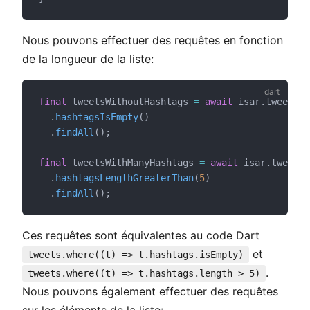
Nous pouvons effectuer des requêtes en fonction
de la longueur de la liste:
final
 tweetsWithoutHashtags 
=
await
 isar.tweets.
f
  .
hashtagsIsEmpty
()
  .
findAll
();
final
 tweetsWithManyHashtags 
=
await
 isar.tweets.
  .
hashtagsLengthGreaterThan
(
5
)
  .
findAll
();
Ces requêtes sont équivalentes au code Dart
et
tweets.where((t) => t.hashtags.isEmpty)
.
tweets.where((t) => t.hashtags.length > 5)
Nous pouvons également effectuer des requêtes
sur les éléments de la liste: