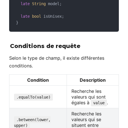
late
String
 model;
late
bool
 isUnisex;
}
Conditions de requête
Selon le type de champ, il existe différentes
conditions.
Condition
Description
Recherche les
valeurs qui sont
.equalTo(value)
égales à
.
value
Recherche les
valeurs qui se
.between(lower,
situent entre
upper)