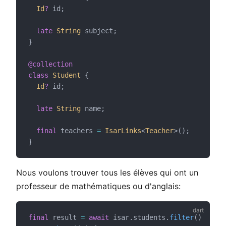
Id
?
 id;
late
String
 subject;
}
@collection
class
Student
 {
Id
?
 id;
late
String
 name;
final
 teachers 
=
IsarLinks
<
Teacher
>();
}
Nous voulons trouver tous les élèves qui ont un
professeur de mathématiques ou d'anglais:
final
 result 
=
await
 isar.students.
filter
()