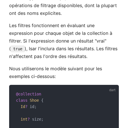
opérations de filtrage disponibles, dont la plupart
ont des noms explicites.
Les filtres fonctionnent en évaluant une
expression pour chaque objet de la collection à
filtrer. Si l'expression donne un résultat "vrai"
(
), Isar l'inclura dans les résultats. Les filtres
true
n'affectent pas l'ordre des résultats.
Nous utiliserons le modèle suivant pour les
exemples ci-dessous:
@collection
class
Shoe
 {
n in new window
Id
?
 id;
window
int
?
 size;
window