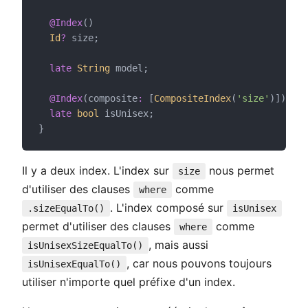
@Index
()
Id
?
 size;
late
String
 model;
@Index
(composite
:
 [
CompositeIndex
(
'size'
)])
late
bool
 isUnisex;
}
Il y a deux index. L'index sur
nous permet
size
d'utiliser des clauses
comme
where
. L'index composé sur
.sizeEqualTo()
isUnisex
permet d'utiliser des clauses
comme
where
, mais aussi
isUnisexSizeEqualTo()
, car nous pouvons toujours
isUnisexEqualTo()
utiliser n'importe quel préfixe d'un index.