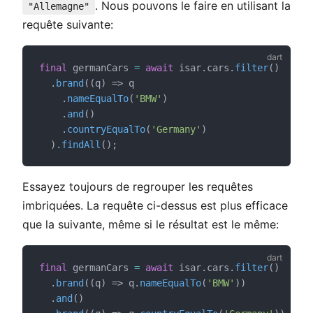
. Nous pouvons le faire en utilisant la
"Allemagne"
requête suivante:
final
 germanCars 
=
await
 isar.cars.
filter
()
  .
brand
((q) => q
    .
nameEqualTo
(
'BMW'
)
    .
and
()
    .
countryEqualTo
(
'Germany'
)
  ).
findAll
();
Essayez toujours de regrouper les requêtes
imbriquées. La requête ci-dessus est plus efficace
que la suivante, même si le résultat est le même:
final
 germanCars 
=
await
 isar.cars.
filter
()
  .
brand
((q) => q.
nameEqualTo
(
'BMW'
))
  .
and
()