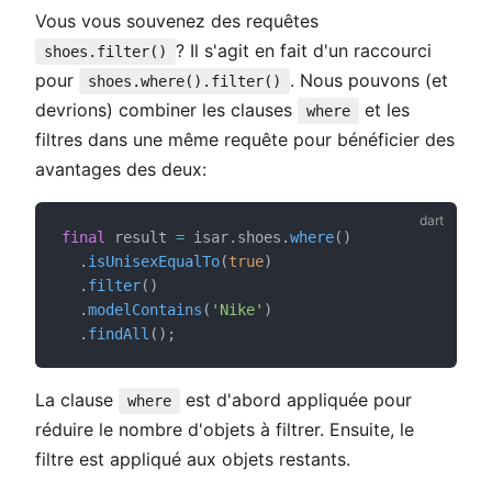
Vous vous souvenez des requêtes
? Il s'agit en fait d'un raccourci
shoes.filter()
pour
. Nous pouvons (et
shoes.where().filter()
devrions) combiner les clauses
et les
where
filtres dans une même requête pour bénéficier des
avantages des deux:
final
 result 
=
 isar.shoes.
where
()
  .
isUnisexEqualTo
(
true
)
  .
filter
()
  .
modelContains
(
'Nike'
)
  .
findAll
();
La clause
est d'abord appliquée pour
where
réduire le nombre d'objets à filtrer. Ensuite, le
filtre est appliqué aux objets restants.