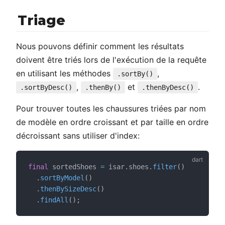
Triage
Nous pouvons définir comment les résultats
doivent être triés lors de l'exécution de la requête
en utilisant les méthodes
,
.sortBy()
,
et
.
.sortByDesc()
.thenBy()
.thenByDesc()
Pour trouver toutes les chaussures triées par nom
de modèle en ordre croissant et par taille en ordre
décroissant sans utiliser d'index:
final
 sortedShoes 
=
 isar.shoes.
filter
()
  .
sortByModel
()
  .
thenBySizeDesc
()
  .
findAll
();