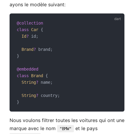
ayons le modèle suivant:
@collection
class
Car
 {
Id
?
 id;
Brand
?
 brand;
}
@embedded
class
Brand
 {
String
?
 name;
String
?
 country;
}
Nous voulons filtrer toutes les voitures qui ont une
marque avec le nom
et le pays
"BMW"