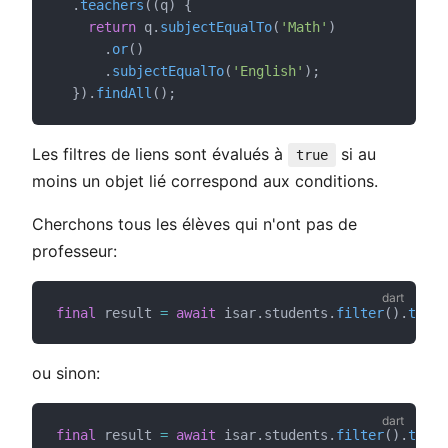
  .
teachers
((q) {
return
 q.
subjectEqualTo
(
'Math'
)
      .
or
()
      .
subjectEqualTo
(
'English'
);
  }).
findAll
();
Les filtres de liens sont évalués à
si au
true
moins un objet lié correspond aux conditions.
Cherchons tous les élèves qui n'ont pas de
professeur:
final
 result 
=
await
 isar.students.
filter
().
teach
ou sinon:
final
 result 
=
await
 isar.students.
filter
().
teach