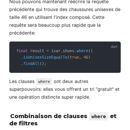
Nous pouvons maintenant réécrire la requête
précédente qui trouve des chaussures unisexes de
taille 46 en utilisant l'index composé. Cette
requête sera beaucoup plus rapide que la
précédente:
final
 result 
=
 isar.shoes.
where
()
  .
isUnisexSizeEqualTo
(
true
, 
46
)
  .
findAll
();
Les clauses
ont deux autres
where
superpouvoirs: elles vous offrent un tri "gratuit" et
une opération distincte super rapide.
Combinaison de clauses
et
where
de filtres