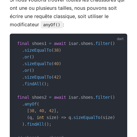
ont une ou plusieurs tailles, nous pouvons soit
écrire une requête classique, soit utiliser le
modificateur
:
anyOf()
final
 shoes1 
=
await
 isar.shoes.
filter
()
  .
sizeEqualTo
(
38
)
  .
or
()
  .
sizeEqualTo
(
40
)
  .
or
()
  .
sizeEqualTo
(
42
)
  .
findAll
();
final
 shoes2 
=
await
 isar.shoes.
filter
()
  .
anyOf
(
    [
38
, 
40
, 
42
],
    (q, 
int
 size) => q.
sizeEqualTo
(size)
  ).
findAll
();