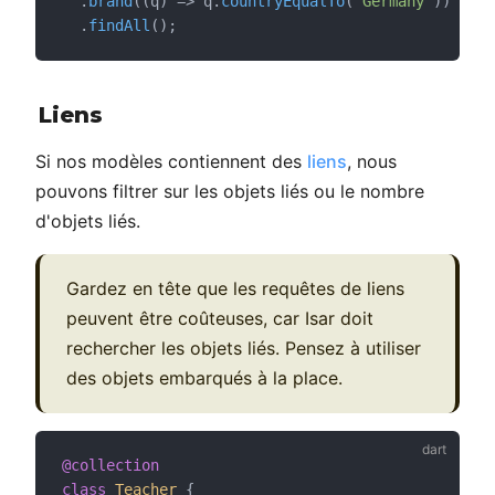
  .
brand
((q) => q.
countryEqualTo
(
'Germany'
))
  .
findAll
();
Liens
Si nos modèles contiennent des
liens
, nous
pouvons filtrer sur les objets liés ou le nombre
d'objets liés.
Gardez en tête que les requêtes de liens
peuvent être coûteuses, car Isar doit
rechercher les objets liés. Pensez à utiliser
des objets embarqués à la place.
@collection
class
Teacher
 {