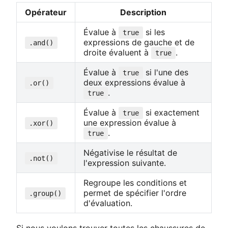
Opérateur
Description
Évalue à
si les
true
expressions de gauche et de
.and()
droite évaluent à
.
true
Évalue à
si l'une des
true
deux expressions évalue à
.or()
.
true
Évalue à
si exactement
true
une expression évalue à
.xor()
.
true
Négativise le résultat de
.not()
l'expression suivante.
Regroupe les conditions et
permet de spécifier l'ordre
.group()
d'évaluation.
Si nous voulons trouver toutes les chaussures de