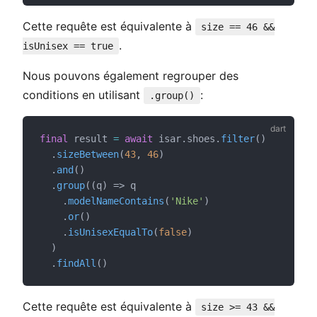
Cette requête est équivalente à
size == 46 &&
.
isUnisex == true
Nous pouvons également regrouper des
conditions en utilisant
:
.group()
final
 result 
=
await
 isar.shoes.
filter
()
  .
sizeBetween
(
43
, 
46
)
  .
and
()
  .
group
((q) => q
    .
modelNameContains
(
'Nike'
)
    .
or
()
    .
isUnisexEqualTo
(
false
)
  )
  .
findAll
()
Cette requête est équivalente à
size >= 43 &&