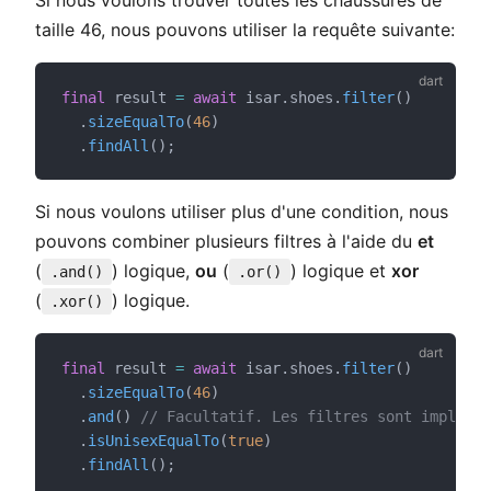
taille 46, nous pouvons utiliser la requête suivante:
final
 result 
=
await
 isar.shoes.
filter
()
  .
sizeEqualTo
(
46
)
  .
findAll
();
Si nous voulons utiliser plus d'une condition, nous
pouvons combiner plusieurs filtres à l'aide du
et
(
) logique,
ou
(
) logique et
xor
.and()
.or()
(
) logique.
.xor()
final
 result 
=
await
 isar.shoes.
filter
()
  .
sizeEqualTo
(
46
)
  .
and
() 
// Facultatif. Les filtres sont implicit
  .
isUnisexEqualTo
(
true
)
  .
findAll
();