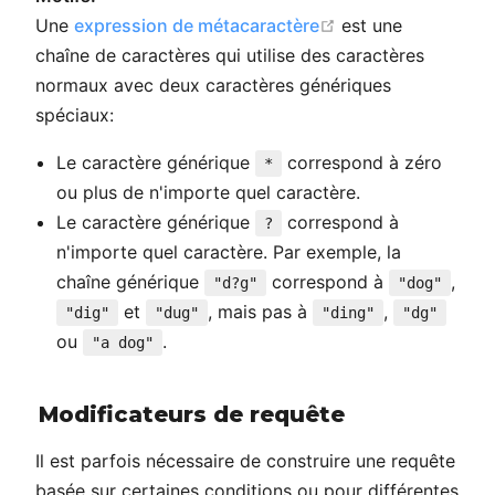
open in new wind
Une
expression de métacaractère
est une
chaîne de caractères qui utilise des caractères
normaux avec deux caractères génériques
spéciaux:
Le caractère générique
correspond à zéro
*
ou plus de n'importe quel caractère.
Le caractère générique
correspond à
?
n'importe quel caractère. Par exemple, la
chaîne générique
correspond à
,
"d?g"
"dog"
et
, mais pas à
,
"dig"
"dug"
"ding"
"dg"
ou
.
"a dog"
Modificateurs de requête
Il est parfois nécessaire de construire une requête
basée sur certaines conditions ou pour différentes