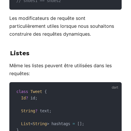
// shoes1 == shoes2
Les modificateurs de requête sont
particulièrement utiles lorsque nous souhaitons
construire des requêtes dynamiques.
Listes
Même les listes peuvent être utilisées dans les
requêtes:
class
Tweet
 {
Id
?
 id;
String
?
 text;
List
<
String
> hashtags 
=
 [];
}